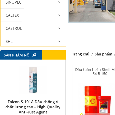
SINOPEC
CALTEX
CASTROL
SHL
Trang chủ
/
Sản phẩm
MOBIL
SẢN PHẨM NỔI BẬT
Dầu tuần hoàn Shell M
S4 B 150
Falcon S-101A Dầu chống rỉ
Falcon S-350 Chất chống 
chất lượng cao – High Quality
bôi trơn đa năng –
Anti-rust Agent
Multipurpose lubricatin