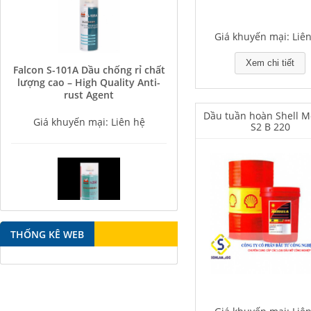
Giá khuyến mại: Liê
Falcon S-101A Dầu chống rỉ chất
Xem chi tiết
lượng cao – High Quality Anti-
rust Agent
Giá khuyến mại: Liên hệ
Dầu tuần hoàn Shell M
S2 B 220
Falcon S-350 Chất chống gỉ bôi
THỐNG KÊ WEB
trơn đa năng – Multipurpose
lubricating antirust agent
Giá khuyến mại: Liên hệ