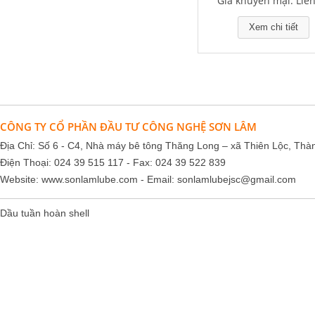
Giá khuyến mại: Liê
Xem chi tiết
Falcon S-103C Dầu chống rỉ chất
lượng cao – Green color long
period anti-rust agent
CÔNG TY CỔ PHẦN ĐẦU TƯ CÔNG NGHỆ SƠN LÂM
Giá khuyến mại: Liên hệ
Địa Chỉ: Số 6 - C4, Nhà máy bê tông Thăng Long – xã Thiên Lộc, Thà
Điện Thoại: 024 39 515 117 - Fax: 024 39 522 839
Website:
www.sonlamlube.com
- Email:
sonlamlubejsc@gmail.com
Dầu tuần hoàn shell
Houghton Rustkote 945
Giá khuyến mại: Liên hệ