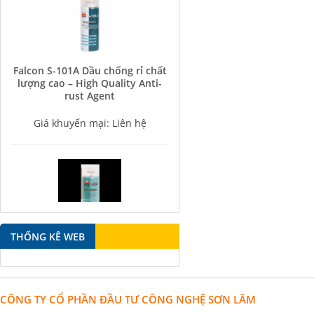
Falcon S-101A Dầu chống rỉ chất
lượng cao – High Quality Anti-
rust Agent
Giá khuyến mại: Liên hệ
Falcon S-350 Chất chống gỉ bôi
THỐNG KÊ WEB
trơn đa năng – Multipurpose
lubricating antirust agent
Giá khuyến mại: Liên hệ
CÔNG TY CỔ PHẦN ĐẦU TƯ CÔNG NGHỆ SƠN LÂM