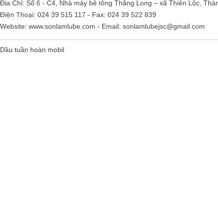
Địa Chỉ: Số 6 - C4, Nhà máy bê tông Thăng Long – xã Thiên Lộc, Thà
Điện Thoại: 024 39 515 117 - Fax: 024 39 522 839
Website:
www.sonlamlube.com
- Email:
sonlamlubejsc@gmail.com
Dầu tuần hoàn mobil
Falcon S-103C Dầu chống rỉ chất
lượng cao – Green color long
period anti-rust agent
Giá khuyến mại: Liên hệ
Houghton Rustkote 945
Giá khuyến mại: Liên hệ