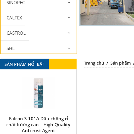
SINOPEC
CALTEX
CASTROL
SHL
Trang chủ
/
Sản phẩm
MOBIL
SẢN PHẨM NỔI BẬT
Falcon S-101A Dầu chống rỉ
Falcon S-350 Chất chống 
chất lượng cao – High Quality
bôi trơn đa năng –
Anti-rust Agent
Multipurpose lubricatin