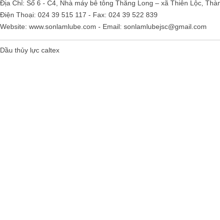
Địa Chỉ: Số 6 - C4, Nhà máy bê tông Thăng Long – xã Thiên Lộc, Thà
Điện Thoại: 024 39 515 117 - Fax: 024 39 522 839
Website:
www.sonlamlube.com
- Email:
sonlamlubejsc@gmail.com
Dầu thủy lực caltex
Falcon S-103C Dầu chống rỉ chất
lượng cao – Green color long
period anti-rust agent
Giá khuyến mại: Liên hệ
Houghton Rustkote 945
Giá khuyến mại: Liên hệ