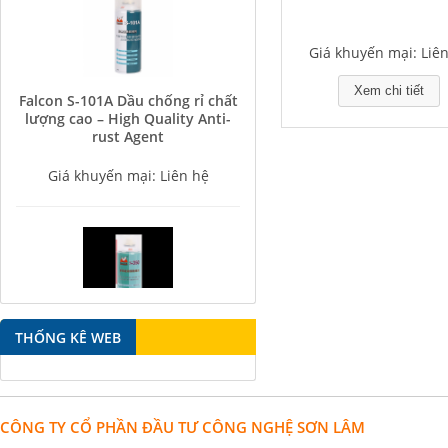
Giá khuyến mại: Liê
Falcon S-101A Dầu chống rỉ chất
Xem chi tiết
lượng cao – High Quality Anti-
rust Agent
Giá khuyến mại: Liên hệ
Falcon S-350 Chất chống gỉ bôi
THỐNG KÊ WEB
trơn đa năng – Multipurpose
lubricating antirust agent
Giá khuyến mại: Liên hệ
CÔNG TY CỔ PHẦN ĐẦU TƯ CÔNG NGHỆ SƠN LÂM