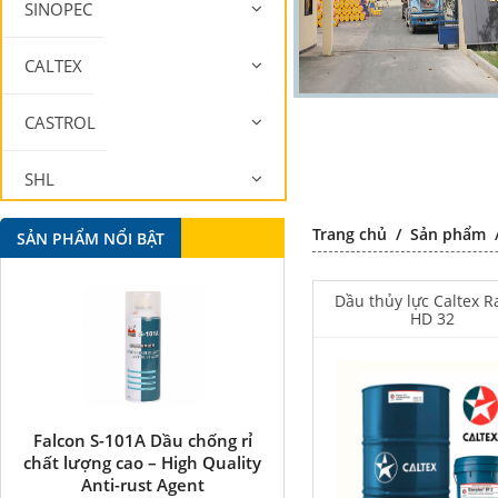
SINOPEC
CALTEX
CASTROL
SHL
Trang chủ
/
Sản phẩm
MOBIL
SẢN PHẨM NỔI BẬT
Dầu thủy lực Caltex 
HD 32
Falcon S-101A Dầu chống rỉ
Falcon S-350 Chất chống 
chất lượng cao – High Quality
bôi trơn đa năng –
Anti-rust Agent
Multipurpose lubricatin