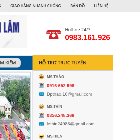
G
GIAO HÀNG NHANH CHÓNG
BẢN ĐỒ
LIÊN HỆ
Hotline 24/7
0983.161.926
HỖ TRỢ TRỰC TUYẾN
ÌM KIẾM
MS.THẢO
0916 652 996
Dpthao.10@gmail.com
MS.THÌN
0356.248.368
lethin24988@gmail.com
MS.HIỀN