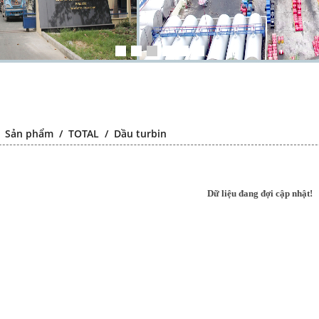
/
Sản phẩm
/
TOTAL
/
Dầu turbin
Dữ liệu đang đợi cập nhật!
Chất chống gỉ
Falcon S-103C Dầu chống rỉ
Falcon S-1
đa năng –
chất lượng cao – Green color
chất lượng
 lubricating
long period anti-rust agent
transparen
t agent