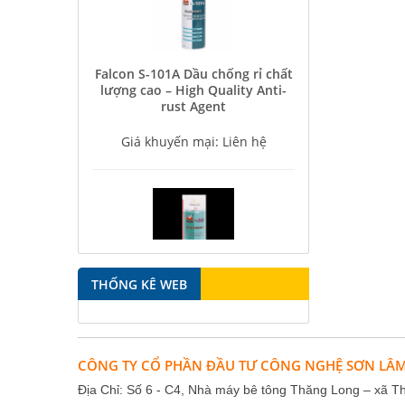
Falcon S-101A Dầu chống rỉ chất
lượng cao – High Quality Anti-
rust Agent
Giá khuyến mại: Liên hệ
Falcon S-350 Chất chống gỉ bôi
THỐNG KÊ WEB
trơn đa năng – Multipurpose
lubricating antirust agent
Giá khuyến mại: Liên hệ
CÔNG TY CỔ PHẦN ĐẦU TƯ CÔNG NGHỆ SƠN LÂ
Địa Chỉ: Số 6 - C4, Nhà máy bê tông Thăng Long – xã T