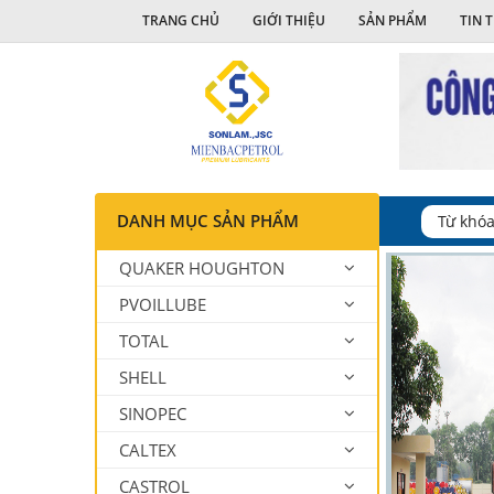
TRANG CHỦ
GIỚI THIỆU
SẢN PHẨM
TIN 
DANH MỤC SẢN PHẨM
QUAKER HOUGHTON
PVOILLUBE
TOTAL
SHELL
SINOPEC
CALTEX
CASTROL