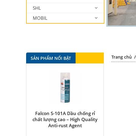
SHL
MOBIL
Trang chủ
SẢN PHẨM NỔI BẬT
tkote 943
Falcon S-101A Dầu chống rỉ
Falcon S-350 
chất lượng cao – High Quality
bôi trơn 
Anti-rust Agent
Multipurpose
antirus