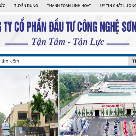
TỨC
TUYỂN DỤNG
THANH TOÁN LINH HOẠT
UY TÍN CHẤT LƯỢN
T