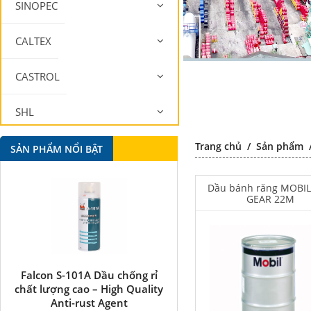
SINOPEC
CALTEX
CASTROL
SHL
Trang chủ
/
Sản phẩm
MOBIL
SẢN PHẨM NỔI BẬT
Dầu bánh răng MOBIL
GEAR 22M
Falcon S-101A Dầu chống rỉ
Falcon S-350 Chất chống 
chất lượng cao – High Quality
bôi trơn đa năng –
Anti-rust Agent
Multipurpose lubricatin