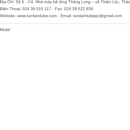
Địa Chỉ: Số 6 - C4, Nhà máy bê tông Thăng Long – xã Thiên Lộc, Thà
Điện Thoại: 024 39 515 117 - Fax: 024 39 522 839
Website:
www.sonlamlube.com
- Email:
sonlamlubejsc@gmail.com
Mobil
Falcon S-103C Dầu chống rỉ chất
lượng cao – Green color long
period anti-rust agent
Giá khuyến mại: Liên hệ
Houghton Rustkote 945
Giá khuyến mại: Liên hệ