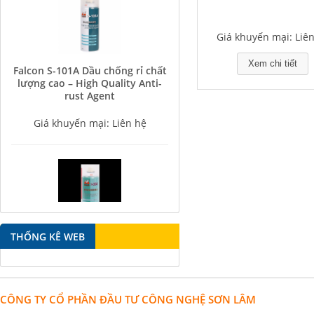
Giá khuyến mại: Liê
Falcon S-101A Dầu chống rỉ chất
Xem chi tiết
lượng cao – High Quality Anti-
rust Agent
Giá khuyến mại: Liên hệ
Falcon S-350 Chất chống gỉ bôi
THỐNG KÊ WEB
trơn đa năng – Multipurpose
lubricating antirust agent
Giá khuyến mại: Liên hệ
CÔNG TY CỔ PHẦN ĐẦU TƯ CÔNG NGHỆ SƠN LÂM