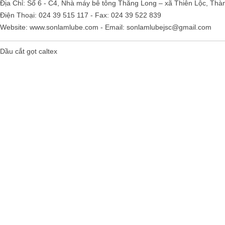
Địa Chỉ: Số 6 - C4, Nhà máy bê tông Thăng Long – xã Thiên Lộc, Thà
Điện Thoại: 024 39 515 117 - Fax: 024 39 522 839
Website:
www.sonlamlube.com
- Email:
sonlamlubejsc@gmail.com
Dầu cắt gọt caltex
Falcon S-103C Dầu chống rỉ chất
lượng cao – Green color long
period anti-rust agent
Giá khuyến mại: Liên hệ
Houghton Rustkote 945
Giá khuyến mại: Liên hệ