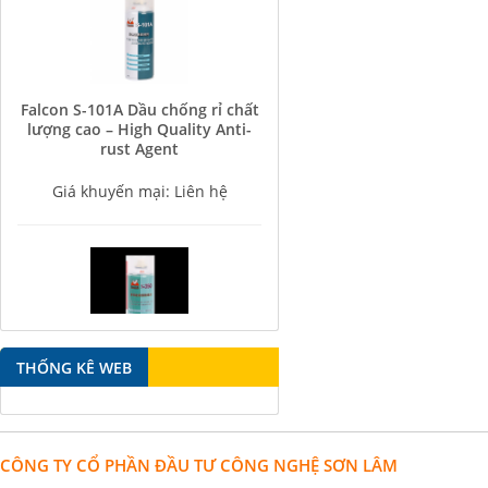
Falcon S-101A Dầu chống rỉ chất
lượng cao – High Quality Anti-
rust Agent
Giá khuyến mại: Liên hệ
Falcon S-350 Chất chống gỉ bôi
THỐNG KÊ WEB
trơn đa năng – Multipurpose
lubricating antirust agent
Giá khuyến mại: Liên hệ
CÔNG TY CỔ PHẦN ĐẦU TƯ CÔNG NGHỆ SƠN LÂM