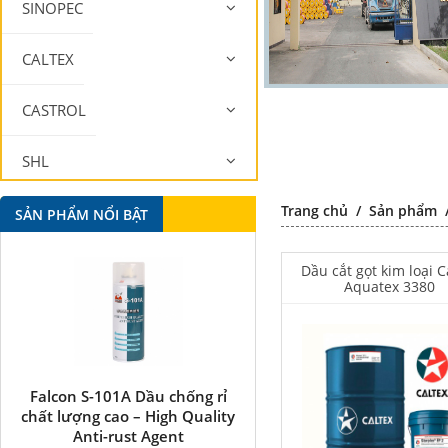
SINOPEC
CALTEX
CASTROL
SHL
Trang chủ
/
Sản phẩm
MOBIL
SẢN PHẨM NỔI BẬT
Dầu cắt gọt kim loại C
Aquatex 3380
Falcon S-101A Dầu chống rỉ
Falcon S-350 Chất chống 
chất lượng cao – High Quality
bôi trơn đa năng –
Anti-rust Agent
Multipurpose lubricatin