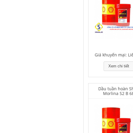
Houghton Rustkote 943
Giá khuyến mại: Liên hệ
Giá khuyến mại: Li
Xem chi tiết
Dầu tuần hoàn Sh
Falcon S-101A Dầu chống rỉ chất
Morlina S2 B 6
lượng cao – High Quality Anti-
rust Agent
Giá khuyến mại: Liên hệ