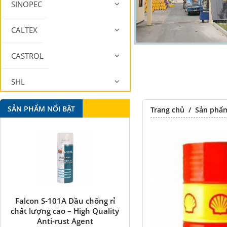
SINOPEC
CALTEX
CASTROL
SHL
MOBIL
SẢN PHẨM NỔI BẬT
Trang chủ
/
Sản phẩ
Falcon S-101A Dầu chống rỉ
Falcon S-350 Chất chống 
chất lượng cao – High Quality
bôi trơn đa năng –
Anti-rust Agent
Multipurpose lubricatin