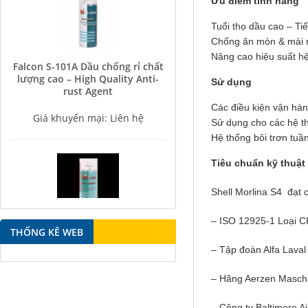
Ưu điểm tính năng
Tuổi thọ dầu cao – Ti
Chống ăn mòn & mài 
Falcon S-101A Dầu chống rỉ chất
Nâng cao hiệu suất h
lượng cao – High Quality Anti-
rust Agent
Sử dụng
Giá khuyến mại: Liên hệ
Các điều kiện vận hàn
Sử dụng cho các hệ thố
Hệ thống bôi trơn tuầ
Tiêu chuẩn kỹ thuật
Shell Morlina S4 đạt 
Falcon S-350 Chất chống gỉ bôi
– ISO 12925-1 Loại C
trơn đa năng – Multipurpose
THỐNG KÊ WEB
lubricating antirust agent
– Tập đoàn Alfa Lava
Giá khuyến mại: Liên hệ
– Hãng Aerzen Maschi
– Công ty Baltimore Ai