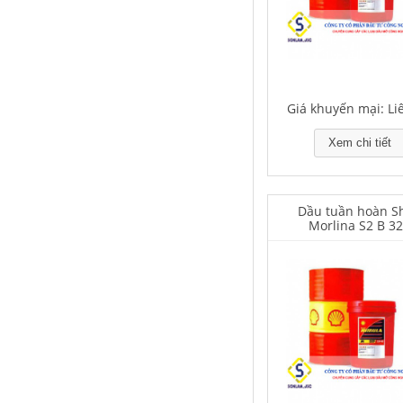
Falcon S-350 Chất chống gỉ bôi
trơn đa năng – Multipurpose
Giá khuyến mại: Li
lubricating antirust agent
Xem chi tiết
Giá khuyến mại: Liên hệ
Dầu tuần hoàn Sh
Morlina S2 B 3
Falcon S-103C Dầu chống rỉ chất
lượng cao – Green color long
period anti-rust agent
Giá khuyến mại: Liên hệ