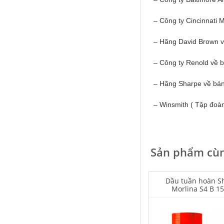
– Công ty Cincinnati 
– Hãng David Brown 
Falcon S-103C Dầu chống rỉ chất
– Công ty Renold về 
lượng cao – Green color long
period anti-rust agent
– Hãng Sharpe về bánh 
Giá khuyến mại: Liên hệ
– Winsmith ( Tập đoàn
Sản phẩm cùn
Houghton Rustkote 945
Dầu tuần hoàn Sh
Morlina S4 B 1
Giá khuyến mại: Liên hệ