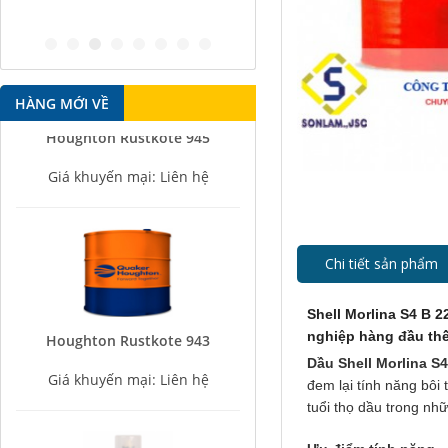
antirust agent
HÀNG MỚI VỀ
Houghton Rustkote 945
Giá khuyến mại: Liên hệ
Chi tiết sản phẩm
Shell Morlina S4 B 2
Houghton Rustkote 943
nghiệp hàng đầu thế
Giá khuyến mại: Liên hệ
Dầu Shell Morlina S
đem lại tính năng bôi 
tuổi thọ dầu trong nh