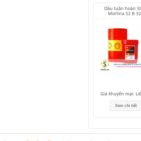
Dầu tuần hoàn Sh
Morlina S2 B 3
Falcon S-350 Chất chống gỉ bôi
trơn đa năng – Multipurpose
lubricating antirust agent
Giá khuyến mại: Liên hệ
Giá khuyến mại: Li
Xem chi tiết
Falcon S-103C Dầu chống rỉ chất
lượng cao – Green color long
period anti-rust agent
Giá khuyến mại: Liên hệ