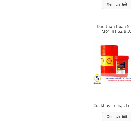
Xem chi tiết
Dầu tuần hoàn Sh
Houghton Rustkote 943
Morlina S2 B 3
Giá khuyến mại: Liên hệ
Falcon S-101A Dầu chống rỉ chất
lượng cao – High Quality Anti-
rust Agent
Giá khuyến mại: Li
Giá khuyến mại: Liên hệ
Xem chi tiết