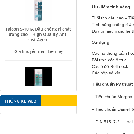
Ưu điểm tính năng
Tuổi thọ dầu cao – Ti
Falcon S-101A Dầu chống rỉ chất
Tính năng chống rỉ & 
lượng cao – High Quality Anti-
Duy trì hiệu năng hệ 
rust Agent
Sử dụng
Giá khuyến mại: Liên hệ
Các hệ thống tuần h
Bôi trơn các ổ trục
Các ổ đỡ Roll-neck
Các hộp số kín
Tiêu chuẩn kỹ thuật
Falcon S-350 Chất chống gỉ bôi
– Tiêu chuẩn Morgn
trơn đa năng – Multipurpose
THỐNG KÊ WEB
lubricating antirust agent
– Tiêu chuẩn Danieli
Giá khuyến mại: Liên hệ
– DIN 51517-2 – Loại