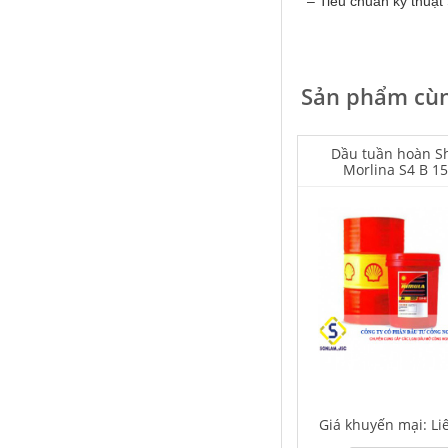
– Tiêu chuẩn kỹ thuậ
Sản phẩm cùn
Falcon S-103C Dầu chống rỉ chất
lượng cao – Green color long
period anti-rust agent
Dầu tuần hoàn Sh
Morlina S4 B 1
Giá khuyến mại: Liên hệ
Houghton Rustkote 945
Giá khuyến mại: Liên hệ
Giá khuyến mại: Li