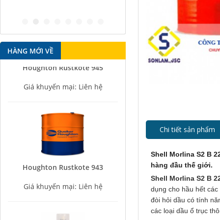
antirust agent
HÀNG MỚI VỀ
Houghton Rustkote 945
Giá khuyến mại: Liên hệ
Chi tiết sản phẩm
Shell Morlina S2 B 
Houghton Rustkote 943
hàng đầu thế giới.
Giá khuyến mại: Liên hệ
Shell Morlina S2 B 2
dụng cho hầu hết các 
đòi hỏi dầu có tính n
các loại dầu ổ trục t