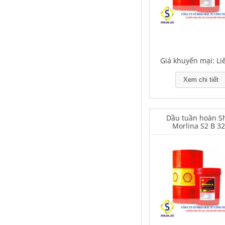
Falcon S-350 Chất chống gỉ bôi
trơn đa năng – Multipurpose
Giá khuyến mại: Li
lubricating antirust agent
Xem chi tiết
Giá khuyến mại: Liên hệ
Dầu tuần hoàn Sh
Morlina S2 B 3
Falcon S-103C Dầu chống rỉ chất
lượng cao – Green color long
period anti-rust agent
Giá khuyến mại: Liên hệ