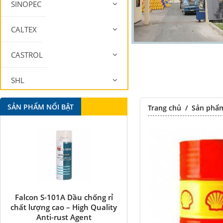
SINOPEC
CALTEX
CASTROL
SHL
MOBIL
SẢN PHẨM NỔI BẬT
Trang chủ
/
Sản phẩ
Falcon S-101A Dầu chống rỉ
Falcon S-350 Chất chống 
chất lượng cao – High Quality
bôi trơn đa năng –
Anti-rust Agent
Multipurpose lubricatin