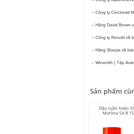
– Công ty Cincinnati 
– Hãng David Brown 
Falcon S-103C Dầu chống rỉ chất
– Công ty Renold về 
lượng cao – Green color long
period anti-rust agent
– Hãng Sharpe về bánh 
Giá khuyến mại: Liên hệ
– Winsmith ( Tập đoàn
Sản phẩm cùn
Houghton Rustkote 945
Dầu tuần hoàn Sh
Morlina S4 B 1
Giá khuyến mại: Liên hệ