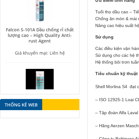
Ưu điểm tính năng
Tuổi thọ dầu cao – Ti
Chống ăn mòn & mài 
Falcon S-101A Dầu chống rỉ chất
Nâng cao hiệu suất h
lượng cao – High Quality Anti-
rust Agent
Sử dụng
Giá khuyến mại: Liên hệ
Các điều kiện vận hàn
Sử dụng cho các hệ thố
Hệ thống bôi trơn tuầ
Tiêu chuẩn kỹ thuật
Shell Morlina S4 đạt 
Falcon S-350 Chất chống gỉ bôi
– ISO 12925-1 Loại C
trơn đa năng – Multipurpose
THỐNG KÊ WEB
lubricating antirust agent
– Tập đoàn Alfa Lava
Giá khuyến mại: Liên hệ
– Hãng Aerzen Maschi
– Công ty Baltimore Ai