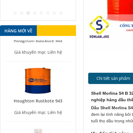
antirust agent
HÀNG MỚI VỀ
Houghton Rustkote 945
Giá khuyến mại: Liên hệ
Chi tiết sản phẩm
Shell Morlina S4 B 3
Houghton Rustkote 943
nghiệp hàng đầu thế
Giá khuyến mại: Liên hệ
Dầu Shell Morlina S
đem lại tính năng bôi 
tuổi thọ dầu trong nh