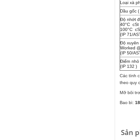
Loại xà p
Dầu gốc (
Độ nhớt 
Falcon S-103C Dầu chống rỉ chất
40°C cSt
lượng cao – Green color long
100°C cS
(IP 71/A
period anti-rust agent
Độ xuyên
Giá khuyến mại: Liên hệ
Worked 
(IP 50/A
Điểm nhỏ
(IP 132 )
Các tính 
theo quy 
Mỡ bôi tr
Houghton Rustkote 945
Bao bì:
18
Giá khuyến mại: Liên hệ
Sản p