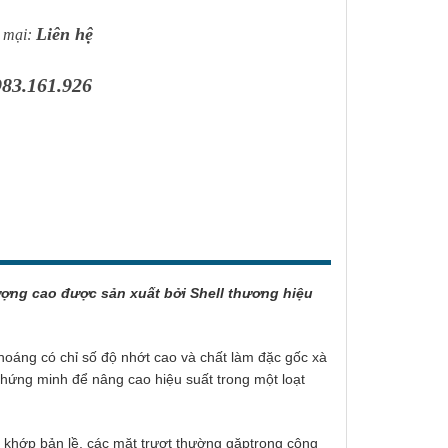
inh để nâng cao hiệu suất trong một loạt các ứng dụng. Mỡ
 Gadus S2 V100 1, 2, 3 được sản xuất bởi Shell thương hiệu
Liên hệ
 mại:
nghiệp hàng đầu thế giới.
983.161.926
lượng cao
được sản xuất bởi Shell thương hiệu
hoáng có chỉ số độ nhớt cao và chất làm đặc gốc xà
hứng minh để nâng cao hiệu suất trong một loạt
c khớp bản lề, các mặt trượt thường gặptrong công