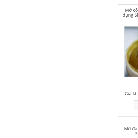
Mỡ cô
dụng S
Houghton Rustkote 943
Giá khuyến mại: Liên hệ
Falcon S-101A Dầu chống rỉ chất
lượng cao – High Quality Anti-
Giá kh
rust Agent
Giá khuyến mại: Liên hệ
Mỡ đa 
S