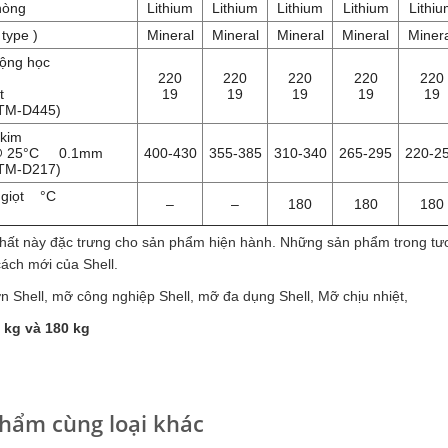
hòng
Lithium
Lithium
Lithium
Lithium
Lithi
 type )
Mineral
Mineral
Mineral
Mineral
Miner
động học
220
220
220
220
220
t
19
19
19
19
19
STM-D445)
 kim
@ 25°C 0.1mm
400-430
355-385
310-340
265-295
220-2
STM-D217)
 giọt °C
–
–
180
180
180
chất này đặc trưng cho sản phẩm hiện hành. Những sản phẩm trong tương
cách mới của Shell.
ơn Shell, mỡ công nghiệp Shell, mỡ đa dụng Shell, Mỡ chịu nhiệt,
 kg và 180 kg
hẩm cùng loại khác