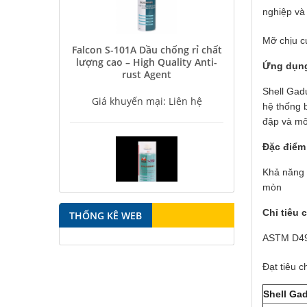
nghiệp và 
Falcon S-101A Dầu chống rỉ chất
Mỡ chịu c
lượng cao – High Quality Anti-
rust Agent
Ứng dụn
Giá khuyến mại: Liên hệ
Shell Gad
hệ thống b
đập và mô
Đặc điểm
Khả năng c
mòn
Falcon S-350 Chất chống gỉ bôi
trơn đa năng – Multipurpose
Chỉ tiêu 
THỐNG KÊ WEB
lubricating antirust agent
ASTM D49
Giá khuyến mại: Liên hệ
Đạt tiêu 
Shell Ga