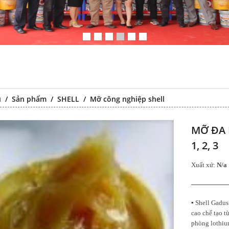
ủ
/
Sản phẩm
/
SHELL
/
Mỡ công nghiệp shell
MỠ ĐA 
1, 2, 3
Xuất xứ:
N/a
Falcon S-103C Dầu chống rỉ
Falcon S-102C Dầu chống rỉ
chất lượng cao – Green color
chất lượng cao – Colorless
▪ Shell Gadus
long period anti-rust agent
transparent anti-rust agent
cao chế tạo t
phòng lothium