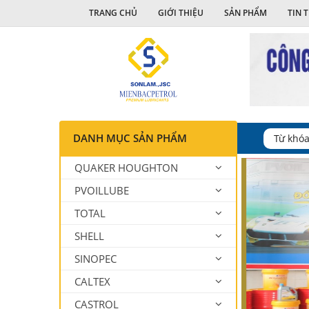
TRANG CHỦ
GIỚI THIỆU
SẢN PHẨM
TIN 
DANH MỤC SẢN PHẨM
QUAKER HOUGHTON
PVOILLUBE
TOTAL
SHELL
SINOPEC
CALTEX
CASTROL