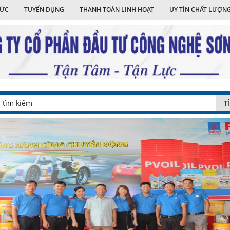
TỨC
TUYỂN DỤNG
THANH TOÁN LINH HOẠT
UY TÍN CHẤT LƯỢN
T