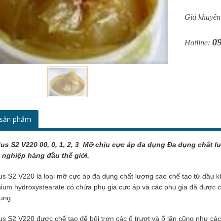
được chứng m
đa dụng Shell
Giá khuyến
dầu mỡ công 
0
Hotline:
t sản phẩm
us S2 V220 00, 0, 1, 2, 3
Mỡ chịu cực áp đa dụng Đa dụng chất 
 nghiệp hàng đầu thế giới.
us S2 V220 là loại mỡ cực áp đa dụng chất lượng cao chế tạo từ dầu k
hium hydroxystearate có chứa phụ gia cực áp và các phụ gia đã được c
ụng.
us S2 V220 được chế tạo để bôi trơn các ổ trượt và ổ lăn cũng như cá