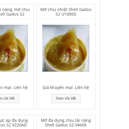
i nặng, mỡ chịu
Mỡ chịu nhiệt Shell Gadus
hell Gadus S2
S2 U1000D
U460L
n mại: Liên hệ
Giá khuyến mại: Liên hệ
 chi tiết
Xem chi tiết
cực áp đa dụng
Mỡ đa dụng chịu tải nặng
dus S2 V220AD
Shell Gadus S2 V460A