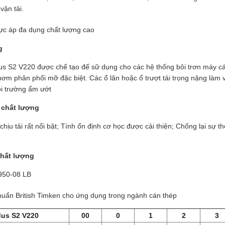
vận tải.
ực áp đa dụng chất lượng cao
g
us S2 V220 được chế tạo để sữ dụng cho các hệ thống bôi trơn máy c
ơm phân phối mỡ đặc biệt. Các ổ lăn hoặc ổ trượt tải trọng nặng làm v
i trường ẩm ướt
 chất lượng
hịu tải rất nổi bật; Tính ổn định cơ học được cải thiện; Chống lại sự 
chất lượng
50-08 LB
chuẩn British Timken cho ứng dụng trong ngành cán thép
dus S2 V220
00
0
1
2
3