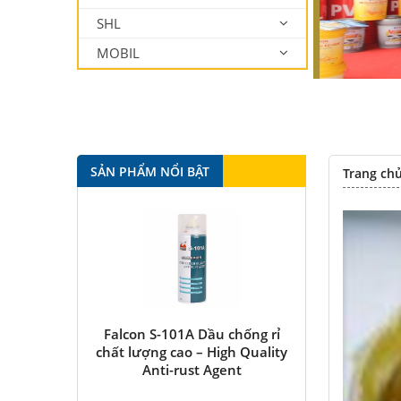
SHL
MOBIL
SẢN PHẨM NỔI BẬT
Trang ch
lcon S-101A Dầu chống rỉ
Falcon S-350 Chất chống gỉ
t lượng cao – High Quality
bôi trơn đa năng –
Anti-rust Agent
Multipurpose lubricating
antirust agent