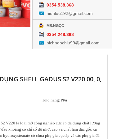
0354.538.368
hienluu192@gmail.com
MS.NGỌC
0354.248.368
bichngochlu99@gmail.com
DỤNG SHELL GADUS S2 V220 00, 0,
Kho hàng:
N/a
Telox 505 chất vệ sinh khuôn
Telox BS3 Dầu bôi trơn (thấ
– Mold cleaner & cleanning
mold release & lubricant
 S2 V220 là loại mỡ công nghiệp cực áp đa dụng chất lượng
plastic mold
ừ dầu khoáng có chỉ số độ nhớt cao và chất làm đặc gốc xà
 hydroxystearate có chứa phụ gia cực áp và các phụ gia đã