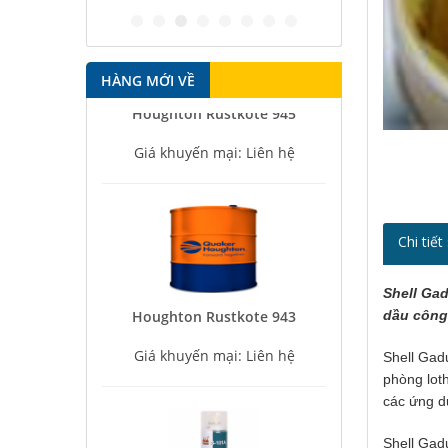
HÀNG MỚI VỀ
Houghton Rustkote 945
Giá khuyến mại: Liên hệ
Chi tiế
Houghton Rustkote 943
Shell Gad
dầu công
Giá khuyến mại: Liên hệ
Shell Gad
phòng lot
các ứng d
Shell Gad