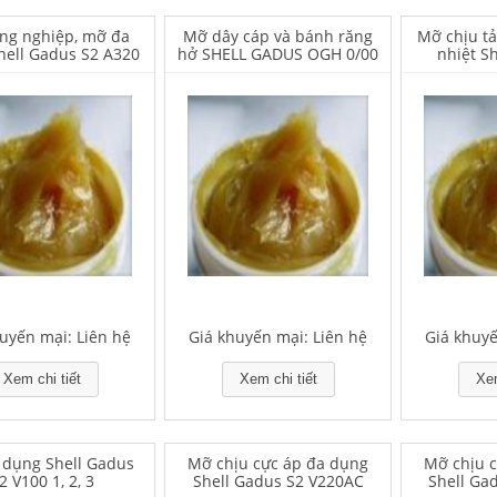
ng nghiệp, mỡ đa
Mỡ dây cáp và bánh răng
Mỡ chịu tả
hell Gadus S2 A320
hở SHELL GADUS OGH 0/00
nhiệt S
uyến mại: Liên hệ
Giá khuyến mại: Liên hệ
Giá khuyế
Xem chi tiết
Xem chi tiết
Xem
dụng Shell Gadus
Mỡ chịu cực áp đa dụng
Mỡ chịu 
2 V100 1, 2, 3
Shell Gadus S2 V220AC
Shell Ga