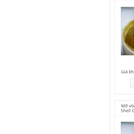
Falcon S-350 Chất chống gỉ bôi
trơn đa năng – Multipurpose
lubricating antirust agent
Giá khuyến mại: Liên hệ
Giá kh
Falcon S-103C Dầu chống rỉ chất
lượng cao – Green color long
period anti-rust agent
Mỡ vò
Shell 
Giá khuyến mại: Liên hệ