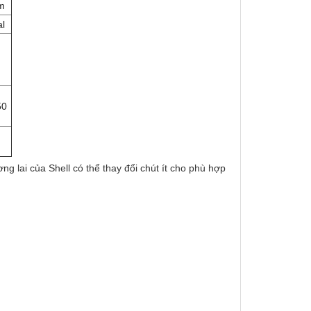
um
al
50
 lai của Shell có thể thay đổi chút ít cho phù hợp