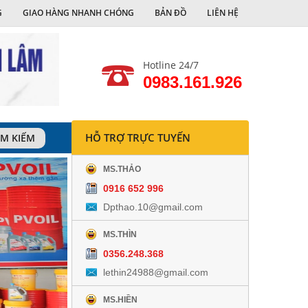
G
GIAO HÀNG NHANH CHÓNG
BẢN ĐỒ
LIÊN HỆ
Hotline 24/7
0983.161.926
HỖ TRỢ TRỰC TUYẾN
ÌM KIẾM
MS.THẢO
0916 652 996
Dpthao.10@gmail.com
MS.THÌN
0356.248.368
lethin24988@gmail.com
MS.HIỀN