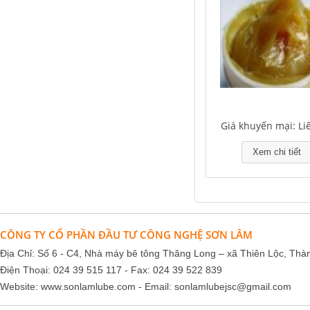
Falcon S-350 Chất chống gỉ bôi
trơn đa năng – Multipurpose
lubricating antirust agent
Giá khuyến mại: Liên hệ
Giá khuyến mại: Li
Xem chi tiết
CÔNG TY CỔ PHẦN ĐẦU TƯ CÔNG NGHỆ SƠN LÂM
Falcon S-103C Dầu chống rỉ chất
lượng cao – Green color long
Địa Chỉ: Số 6 - C4, Nhà máy bê tông Thăng Long – xã Thiên Lộc, Thà
period anti-rust agent
Điện Thoại: 024 39 515 117 - Fax: 024 39 522 839
Giá khuyến mại: Liên hệ
Website:
www.sonlamlube.com
- Email:
sonlamlubejsc@gmail.com