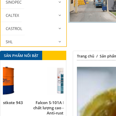
SINOPEC
CALTEX
CASTROL
SHL
MOBIL
SẢN PHẨM NỔI BẬT
Trang chủ
/
Sản phẩ
Falcon S-101A Dầu chống rỉ
Falcon S-350 Chất chống 
chất lượng cao – High Quality
bôi trơn đa năng –
Anti-rust Agent
Multipurpose lubricatin