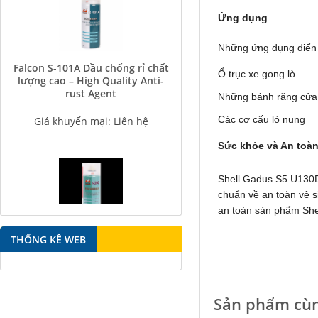
Ứng dụng
Những ứng dụng điển
Falcon S-101A Dầu chống rỉ chất
lượng cao – High Quality Anti-
Ổ trục xe gong lò
rust Agent
Những bánh răng cửa
Giá khuyến mại: Liên hệ
Các cơ cấu lò nung
Sức khỏe và An toà
Shell Gadus S5 U130
chuẩn về an toàn vệ s
an toàn sản phẩm She
Falcon S-350 Chất chống gỉ bôi
trơn đa năng – Multipurpose
THỐNG KÊ WEB
lubricating antirust agent
Giá khuyến mại: Liên hệ
Sản phẩm cùn