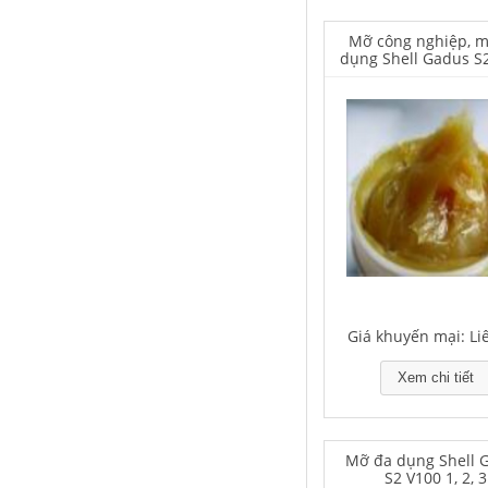
Mỡ công nghiệp, 
dụng Shell Gadus S
Falcon S-103C Dầu chống rỉ chất
lượng cao – Green color long
period anti-rust agent
Giá khuyến mại: Liên hệ
Giá khuyến mại: Li
Xem chi tiết
Houghton Rustkote 945
Giá khuyến mại: Liên hệ
Mỡ đa dụng Shell 
S2 V100 1, 2, 3