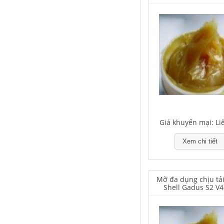
Houghton Rustkote 943
Giá khuyến mại: Liên hệ
Giá khuyến mại: Li
Xem chi tiết
Falcon S-101A Dầu chống rỉ chất
lượng cao – High Quality Anti-
rust Agent
Mỡ đa dụng chịu tả
Shell Gadus S2 V
Giá khuyến mại: Liên hệ