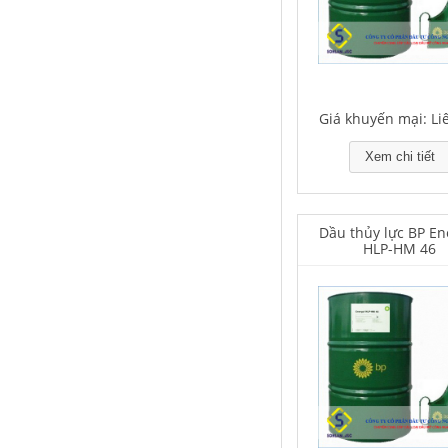
Houghton Rustkote 943
Giá khuyến mại: Li
Giá khuyến mại: Liên hệ
Xem chi tiết
Dầu thủy lực BP En
HLP-HM 46
Falcon S-101A Dầu chống rỉ chất
lượng cao – High Quality Anti-
rust Agent
Giá khuyến mại: Liên hệ