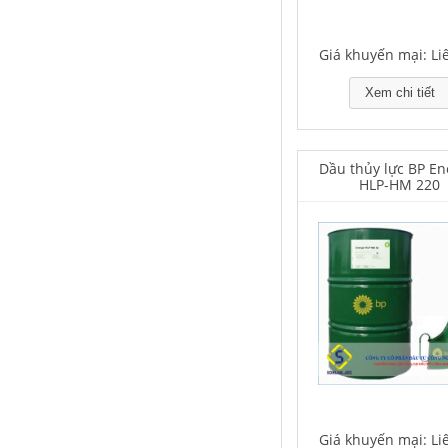
Giá khuyến mại: Li
Xem chi tiết
Falcon S-350 Chất chống gỉ bôi
trơn đa năng – Multipurpose
lubricating antirust agent
Dầu thủy lực BP En
Giá khuyến mại: Liên hệ
HLP-HM 220
Falcon S-103C Dầu chống rỉ chất
lượng cao – Green color long
period anti-rust agent
Giá khuyến mại: Liên hệ
Giá khuyến mại: Li