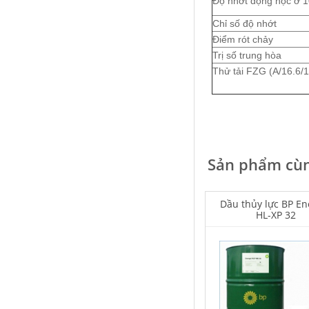
Độ nhớt động học ở 
Chỉ số độ nhớt
Điểm rót chảy
Trị số trung hòa
Thử tải FZG (A/16.6/
Falcon S-103C Dầu chống rỉ chất
lượng cao – Green color long
period anti-rust agent
Giá khuyến mại: Liên hệ
Sản phẩm cùn
Dầu thủy lực BP En
HL-XP 32
Houghton Rustkote 945
Giá khuyến mại: Liên hệ