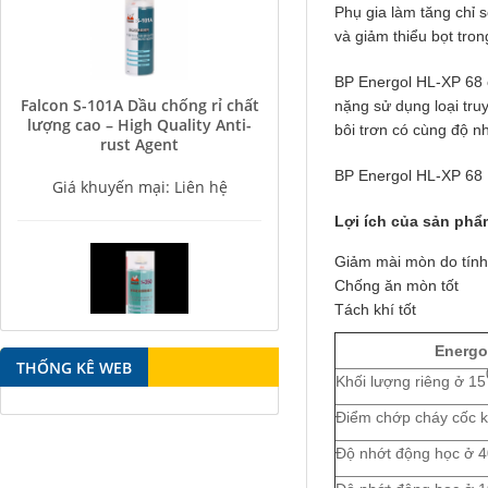
Phụ gia làm tăng chỉ 
và giảm thiểu bọt trong
BP Energol HL-XP 68 c
Falcon S-101A Dầu chống rỉ chất
nặng sử dụng loại tru
lượng cao – High Quality Anti-
rust Agent
bôi trơn có cùng độ n
Giá khuyến mại: Liên hệ
BP Energol HL-XP 68 
Lợi ích của sản phẩ
Giảm mài mòn do tính 
Chống ăn mòn tốt
Tách khí tốt
Falcon S-350 Chất chống gỉ bôi
Energo
THỐNG KÊ WEB
trơn đa năng – Multipurpose
Khối lượng riêng ở 15
lubricating antirust agent
Điểm chớp cháy cốc k
Giá khuyến mại: Liên hệ
Độ nhớt động học ở 