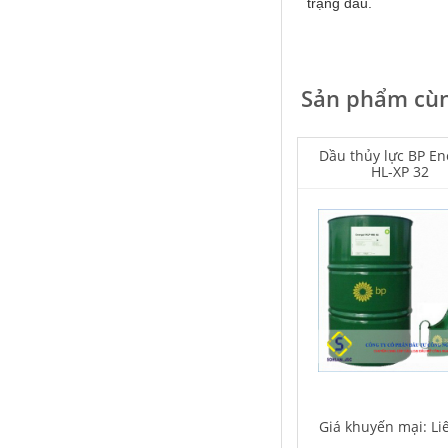
trạng dầu.
Sản phẩm cùn
Falcon S-103C Dầu chống rỉ chất
lượng cao – Green color long
period anti-rust agent
Dầu thủy lực BP En
HL-XP 32
Giá khuyến mại: Liên hệ
Houghton Rustkote 945
Giá khuyến mại: Liên hệ
Giá khuyến mại: Li