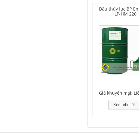
Dầu thủy lực BP En
HLP-HM 220
Falcon S-350 Chất chống gỉ bôi
trơn đa năng – Multipurpose
lubricating antirust agent
Giá khuyến mại: Liên hệ
Giá khuyến mại: Li
Falcon S-103C Dầu chống rỉ chất
Xem chi tiết
lượng cao – Green color long
period anti-rust agent
Giá khuyến mại: Liên hệ