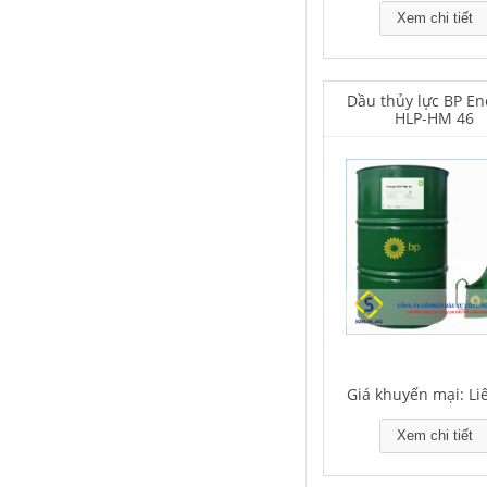
Xem chi tiết
Dầu thủy lực BP En
Houghton Rustkote 943
HLP-HM 46
Giá khuyến mại: Liên hệ
Falcon S-101A Dầu chống rỉ chất
lượng cao – High Quality Anti-
rust Agent
Giá khuyến mại: Li
Giá khuyến mại: Liên hệ
Xem chi tiết