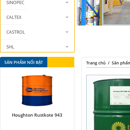
SINOPEC
CALTEX
CASTROL
SHL
MOBIL
SẢN PHẨM NỔI BẬT
Trang chủ
/
Sản phẩ
Houghton Rustkote 943
Falcon S-101A Dầu chống 
chất lượng cao – High Qual
Anti-rust Agent