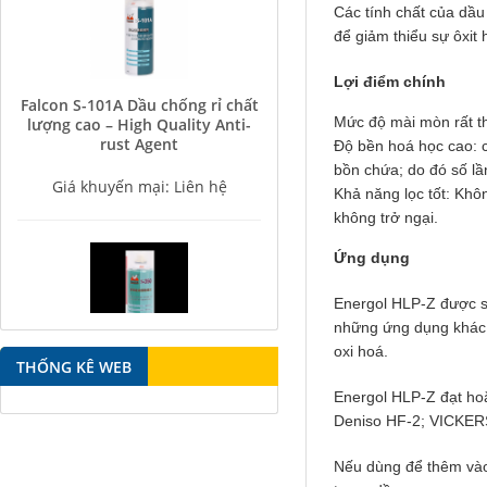
Các tính chất của dầu
để giảm thiểu sự ôxit
Lợi điểm chính
Falcon S-101A Dầu chống rỉ chất
lượng cao – High Quality Anti-
Mức độ mài mòn rất thấ
rust Agent
Độ bền hoá học cao: c
Giá khuyến mại: Liên hệ
bồn chứa; do đó số lầ
Khả năng lọc tốt: Khô
không trở ngại.
Ứng dụng
Energol HLP-Z được sử
những ứng dụng khác n
Falcon S-350 Chất chống gỉ bôi
oxi hoá.
trơn đa năng – Multipurpose
THỐNG KÊ WEB
lubricating antirust agent
Energol HLP-Z đạt hoặ
Deniso HF-2; VICKER
Giá khuyến mại: Liên hệ
Nếu dùng để thêm vào 