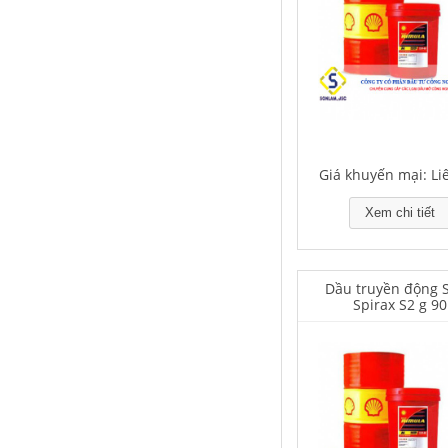
Falcon S-350 Chất chống gỉ bôi
trơn đa năng – Multipurpose
lubricating antirust agent
Giá khuyến mại: Liên hệ
Giá khuyến mại: Li
Xem chi tiết
Dầu truyền động S
Spirax S2 g 90
Falcon S-103C Dầu chống rỉ chất
lượng cao – Green color long
period anti-rust agent
Giá khuyến mại: Liên hệ