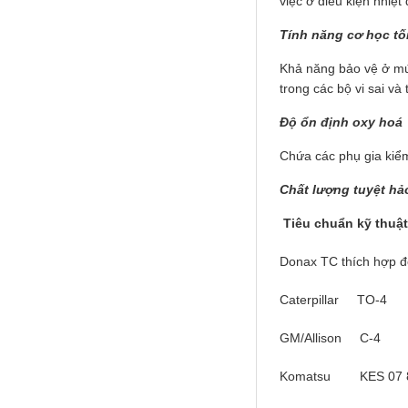
việc ở điều kiện nhiệt
Tính năng cơ học tối
Khả năng bảo vệ ở mức
trong các bộ vi sai và
Falcon S-103C Dầu chống rỉ chất
lượng cao – Green color long
Độ ổn định oxy hoá
period anti-rust agent
Chứa các phụ gia kiểm
Giá khuyến mại: Liên hệ
Chất lượng tuyệt hả
Tiêu chuẩn kỹ thuậ
Donax TC thích hợp để
Caterpillar TO-4
Houghton Rustkote 945
GM/Allison C-4
Giá khuyến mại: Liên hệ
Komatsu KES 07 8