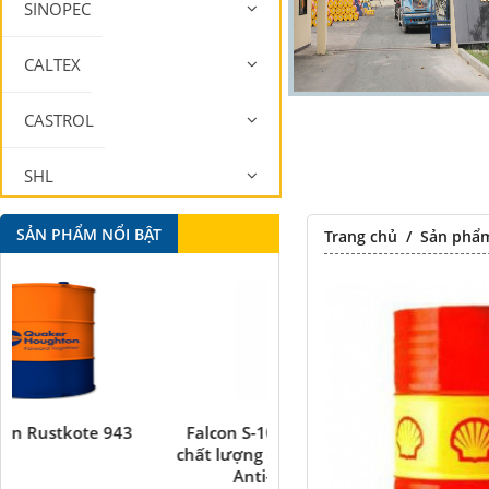
SINOPEC
CALTEX
CASTROL
SHL
MOBIL
SẢN PHẨM NỔI BẬT
Trang chủ
/
Sản phẩ
Falcon S-101A Dầu chống rỉ
Falcon S-350 Chất chống 
chất lượng cao – High Quality
bôi trơn đa năng –
Anti-rust Agent
Multipurpose lubricatin