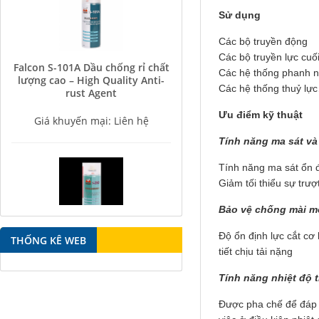
Sử dụng
Các bộ truyền động
Falcon S-101A Dầu chống rỉ chất
Các bộ truyền lực cuố
lượng cao – High Quality Anti-
Các hệ thống phanh 
rust Agent
Các hệ thống thuỷ lực
Giá khuyến mại: Liên hệ
Ưu điểm kỹ thuật
Tính năng ma sát và
Tính năng ma sát ổn đị
Giảm tối thiểu sự trư
Bảo vệ chống mài 
Falcon S-350 Chất chống gỉ bôi
Độ ổn định lực cắt cơ 
trơn đa năng – Multipurpose
THỐNG KÊ WEB
lubricating antirust agent
tiết chịu tải nặng
Giá khuyến mại: Liên hệ
Tính năng nhiệt độ 
Được pha chế để đáp ứ