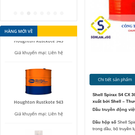
antirust agent
HÀNG MỚI VỀ
Houghton Rustkote 945
Giá khuyến mại: Liên hệ
Chi tiết sản phẩm
Shell Spirax S4 CX 
Houghton Rustkote 943
xuất bởi Shell – Th
Giá khuyến mại: Liên hệ
Dầu truyền động việ
Dầu hộp số
Shell Sp
trong dầu, bộ truyền l