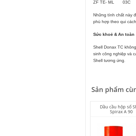
ZF TE- ML 03C
Những tính chất này đ
phù hợp theo qui cách
Houghton Rustkote 943
Sức khoẻ & An toàn
Giá khuyến mại: Liên hệ
Shell Donax TC không 
sinh công nghiệp và 
Shell tương ứng.
Sản phẩm cùn
Falcon S-101A Dầu chống rỉ chất
lượng cao – High Quality Anti-
rust Agent
Dầu cầu hộp số S
Spirax A 90
Giá khuyến mại: Liên hệ