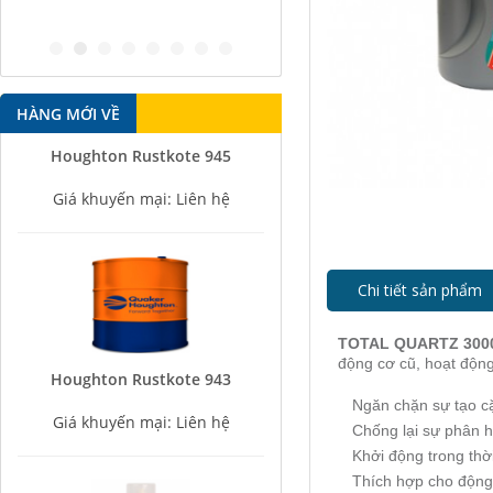
antiru
HÀNG MỚI VỀ
Houghton Rustkote 945
Giá khuyến mại: Liên hệ
Chi tiết sản phẩm
TOTAL QUARTZ 3000
động cơ cũ, hoạt động
Houghton Rustkote 943
Ngăn chặn sự tạo cặ
Giá khuyến mại: Liên hệ
Chống lại sự phân h
Khởi động trong thờ
Thích hợp cho động