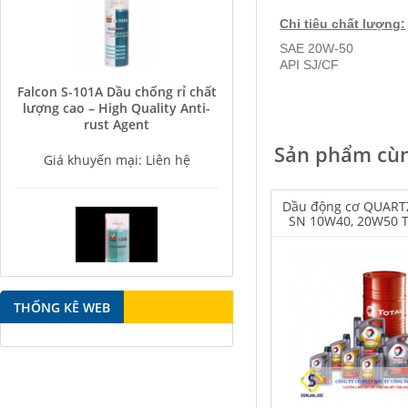
Chỉ tiêu chất lượng:
SAE 20W-50
API SJ/CF
Falcon S-101A Dầu chống rỉ chất
lượng cao – High Quality Anti-
rust Agent
Giá khuyến mại: Liên hệ
Sản phẩm cùn
Dầu động cơ QUART
SN 10W40, 20W50 
Falcon S-350 Chất chống gỉ bôi
THỐNG KÊ WEB
trơn đa năng – Multipurpose
lubricating antirust agent
Giá khuyến mại: Liên hệ