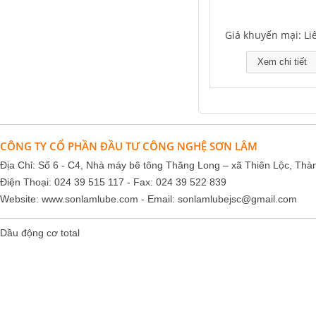
Giá khuyến mại: Li
Xem chi tiết
Falcon S-103C Dầu chống rỉ chất
lượng cao – Green color long
period anti-rust agent
Giá khuyến mại: Liên hệ
CÔNG TY CỔ PHẦN ĐẦU TƯ CÔNG NGHỆ SƠN LÂM
Địa Chỉ: Số 6 - C4, Nhà máy bê tông Thăng Long – xã Thiên Lộc, Thà
Điện Thoại: 024 39 515 117 - Fax: 024 39 522 839
Website:
www.sonlamlube.com
- Email:
sonlamlubejsc@gmail.com
Dầu động cơ total
Houghton Rustkote 945
Giá khuyến mại: Liên hệ