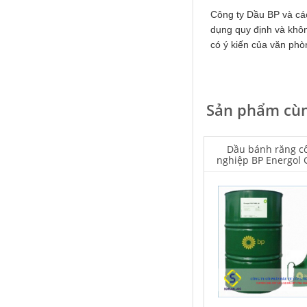
Công ty Dầu BP và cá
dụng quy định và khô
có ý kiến của văn phò
Houghton Rustkote 943
Giá khuyến mại: Liên hệ
Sản phẩm cùn
Dầu bánh răng c
nghiệp BP Energol 
68
Falcon S-101A Dầu chống rỉ chất
lượng cao – High Quality Anti-
rust Agent
Giá khuyến mại: Liên hệ