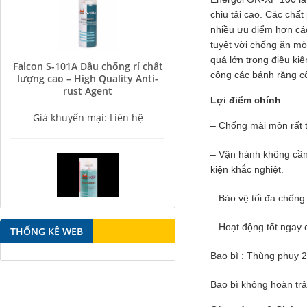
chịu tải cao. Các chấ
nhiều ưu điểm hơn các
tuyệt vời chống ăn mò
Falcon S-101A Dầu chống rỉ chất
quá lớn trong điều kiệ
lượng cao – High Quality Anti-
công các bánh răng c
rust Agent
Lợi điểm chính
Giá khuyến mại: Liên hệ
– Chống mài mòn rất t
– Vận hành không cần 
kiện khắc nghiệt.
– Bảo vệ tối đa chốn
Falcon S-350 Chất chống gỉ bôi
– Hoạt động tốt ngay c
trơn đa năng – Multipurpose
THỐNG KÊ WEB
lubricating antirust agent
Bao bì : Thùng phuy 20
Giá khuyến mại: Liên hệ
Bao bì không hoàn tr