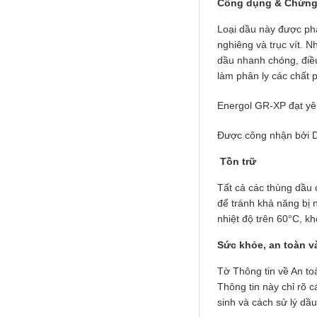
Công dụng & Chứng
Loại dầu này được pha
nghiêng và trục vít. 
dầu nhanh chóng, điều
làm phân ly các chất 
Falcon S-103C Dầu chống rỉ chất
lượng cao – Green color long
period anti-rust agent
Energol GR-XP đạt yê
Giá khuyến mại: Liên hệ
Được công nhận bởi D
Tồn trữ
Tất cả các thùng dầu 
để tránh khả năng bị
nhiệt độ trên 60°C, k
Sức khỏe, an toàn v
Houghton Rustkote 945
Tờ Thông tin về An to
Giá khuyến mại: Liên hệ
Thông tin này chỉ rõ 
sinh và cách sử lý dầu