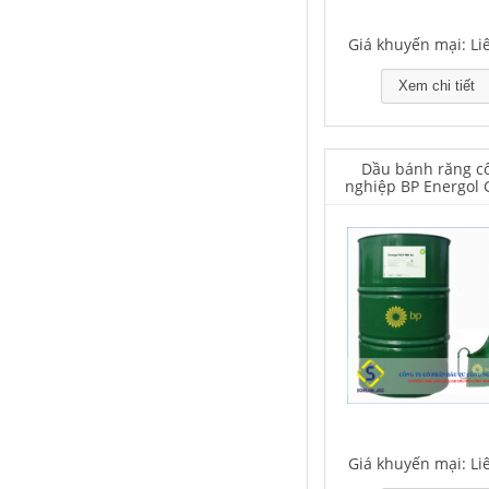
Giá khuyến mại: Li
Xem chi tiết
Falcon S-350 Chất chống gỉ bôi
trơn đa năng – Multipurpose
lubricating antirust agent
Dầu bánh răng c
nghiệp BP Energol 
Giá khuyến mại: Liên hệ
320
Falcon S-103C Dầu chống rỉ chất
lượng cao – Green color long
period anti-rust agent
Giá khuyến mại: Liên hệ
Giá khuyến mại: Li