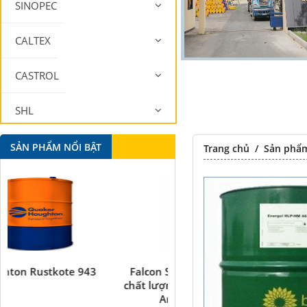
SINOPEC
CALTEX
CASTROL
SHL
MOBIL
SẢN PHẨM NỔI BẬT
Trang chủ
/
Sản phẩ
Falcon S-101A Dầu chống rỉ
Falcon S-350 Chất chống
chất lượng cao – High Quality
bôi trơn đa năng –
Anti-rust Agent
Multipurpose lubricati